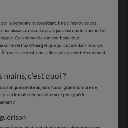
 par la personne le possédant. Il ne s’improvise pas.
ne connaissance de cette pratique ainsi que lui-même. Ce
évelopper. Cela demande souvent beaucoup
une sorte de flux d’énergétique qui circule dans le corps
. À travers ce post, nous allons voir ensemble comment
 mains, c’est quoi ?
uissant qu’exploite aujourd’hui un grand nombre de
nt pas à le maîtriser parfaitement pour guérir
tement ?
 guérison
ment à ce sujet et l’ont étudié depuis de nombreuses