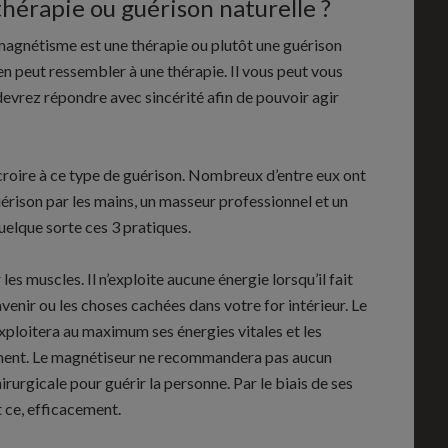
thérapie ou guérison naturelle ?
 magnétisme est une thérapie ou plutôt une guérison
ien peut ressembler à une thérapie. Il vous peut vous
evrez répondre avec sincérité afin de pouvoir agir
croire à ce type de guérison. Nombreux d’entre eux ont
rison par les mains, un masseur professionnel et un
uelque sorte ces 3 pratiques.
es muscles. Il n’exploite aucune énergie lorsqu’il fait
venir ou les choses cachées dans votre for intérieur. Le
 exploitera au maximum ses énergies vitales et les
cement. Le magnétiseur ne recommandera pas aucun
rurgicale pour guérir la personne. Par le biais de ses
t ce, efficacement.