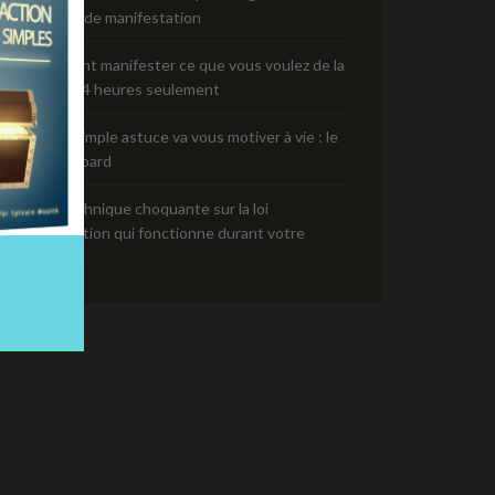
pouvoir de manifestation
Comment manifester ce que vous voulez de la
vie en 24 heures seulement
Cette simple astuce va vous motiver à vie : le
vision board
Une technique choquante sur la loi
d’attraction qui fonctionne durant votre
sommeil