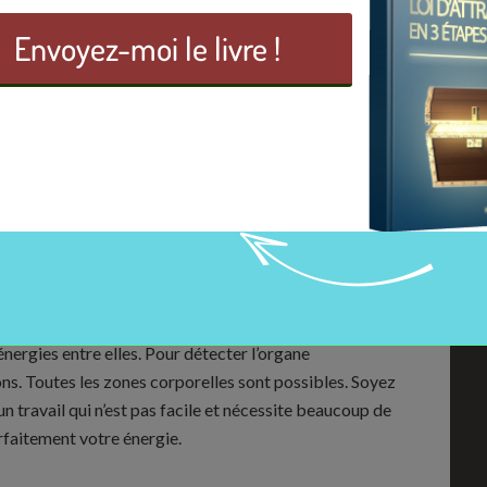
provise pas. Cela demande beaucoup de travail sans
ne pourrez jamais arriver au maximum de votre pouvoir
maîtriser une chose, vous devez apprendre et pratiquer.
s-même. Visez haut et visez juste ! Le don de guérison
aut du travail et du travail et encore du travail.
nsorielle ! C’est la clé de la guérison par les mains !
de l’énergie de votre patient. En effet, chaque être émet
ie et une mauvaise énergie.
nergies entre elles. Pour détecter l’organe
ns. Toutes les zones corporelles sont possibles. Soyez
t un travail qui n’est pas facile et nécessite beaucoup de
rfaitement votre énergie.