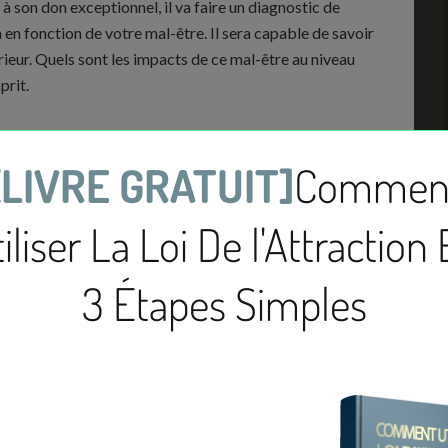
à son don exceptionnel, il va faire un diagnostic de
a en fonction de votre mal-être. Il sera capable de savoir
ieur. Quels sont les impacts de ce mal-être au niveau
prit.
e mode de fonctionnement. Les séances peuvent donc
manière globale, il pourra vous poser quelques questions
t de savoir où doit-il poser ses mains. En effet, le
 mains, et ce, jamais par hasard.
les besoins de la personne à guérir. Un bon praticien
 du mal-être de son patient. Eh oui, le métier de
ce de l’anatomie. Il pourra la détecter facilement grâce
l sans relâche
rimordial de travailler dur afin d’exploiter au maximum