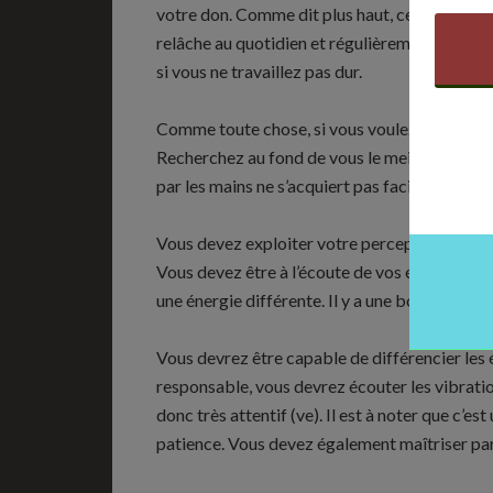
votre don. Comme dit plus haut, cela ne s’im
relâche au quotidien et régulièrement. Vous 
si vous ne travaillez pas dur.
Comme toute chose, si vous voulez réussir à 
Recherchez au fond de vous le meilleur de vou
par les mains ne s’acquiert pas facilement. Il f
Vous devez exploiter votre perception extra-se
Vous devez être à l’écoute de vos énergies et 
une énergie différente. Il y a une bonne énerg
Vous devrez être capable de différencier les é
responsable, vous devrez écouter les vibratio
donc très attentif (ve). Il est à noter que c’es
patience. Vous devez également maîtriser pa