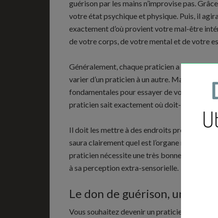
guérison par les mains n’improvise pas. Grâce 
votre état psychique et physique. Puis, il agir
exactement d’où provient votre mal-être intér
de votre corps, de votre mental et de votre es
Généralement, chaque praticien a son propr
varier d’un praticien à un autre. Mais, d’une 
fondamentales pour essayer de vous connaître e
praticien sait exactement où doit-il poser ses
Il doit les mettre à des endroits précis selon 
saura clairement quel est l’organe responsable
praticien nécessite une très bonne connaissan
à sa perception extra-sensorielle.
Le don de guérison, un travai
Vous souhaitez devenir un praticien ? Il est p