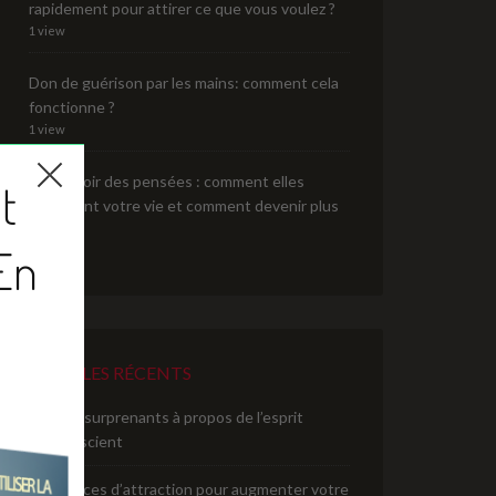
rapidement pour attirer ce que vous voulez ?
1 view
Don de guérison par les mains: comment cela
fonctionne ?
1 view
Le pouvoir des pensées : comment elles
impactent votre vie et comment devenir plus
positif
1 view
ARTICLES RÉCENTS
12 faits surprenants à propos de l’esprit
subconscient
7 exercices d’attraction pour augmenter votre