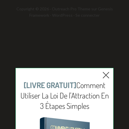
Copyright © 2026 ·
Outreach Pro Theme
sur
Genesis
Framework
·
WordPress
·
Se connecter