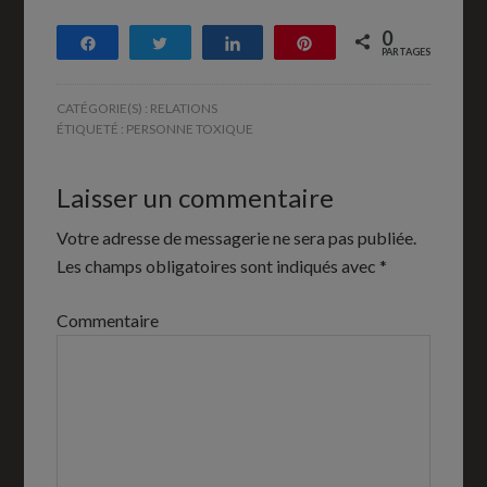
0
Partagez
Tweetez
Partagez
Enregistrer
PARTAGES
CATÉGORIE(S) :
RELATIONS
ÉTIQUETÉ :
PERSONNE TOXIQUE
Laisser un commentaire
Votre adresse de messagerie ne sera pas publiée.
Les champs obligatoires sont indiqués avec
*
Commentaire