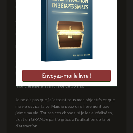
n’a pas toujours été le cas.
J’ai vécu une période très difficile au cours de mon
existence. Ma vie était rendu misérable au point tel où
il fallait absolument que je fasse changer les choses.
C'est à ce même moment que j'ai découvert, un peu par
hasard, la loi d'attraction.
J’ai commencé à appliquer cette loi dans ma vie. Et
miraculeusement, les choses ont commencé à changer.
En l’espace de quelques années, j’ai métamorphosé ma
vie à tous les niveaux. Je suis même devenu libre
financièrement avant l’âge de 30 ans.
Je ne dis pas que j’ai atteint tous mes objectifs et que
ma vie est parfaite. Mais je peux dire fièrement que
j’aime ma vie. Toutes ces choses, si je les ai réalisées,
c’est en GRANDE partie grâce à l’utilisation de la loi
d’attraction.